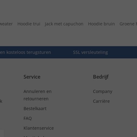
weater
Hoodie trui
Jack met capuchon
Hoodie bruin
Groene 
en kosteloos terugsturen
SSL versleuteling
Service
Bedrijf
Annuleren en
Company
retourneren
nk
Carrière
Bestelkaart
FAQ
Klantenservice