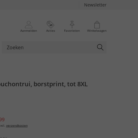
Newsletter
Aanmelden
Acties
Favorieten
Winkelwagen
uchontrui, borstprint, tot 8XL
99
xcl.
verzendkosten