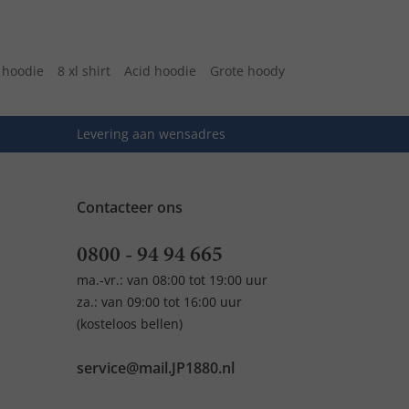
 hoodie
8 xl shirt
Acid hoodie
Grote hoody
Levering aan wensadres
Contacteer ons
0800 - 94 94 665
ma.-vr.: van 08:00 tot 19:00 uur
za.: van 09:00 tot 16:00 uur
(kosteloos bellen)
service@mail.JP1880.nl