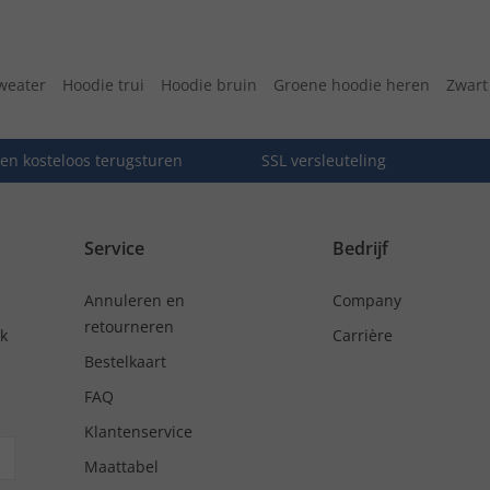
weater
Hoodie trui
Hoodie bruin
Groene hoodie heren
Zwart
en kosteloos terugsturen
SSL versleuteling
Service
Bedrijf
Annuleren en
Company
retourneren
nk
Carrière
Bestelkaart
FAQ
Klantenservice
Maattabel