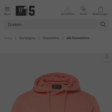
Aanmelden
Acties
Winkelwagen
Menu
Terug
|
Startpagina
|
Sweatshirts
|
alle Sweatshirts