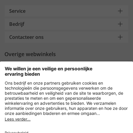
Service
Bedrijf
Contacteer ons
Overige webwinkels
Nederland
Payment and Delivery
Versleuteling met