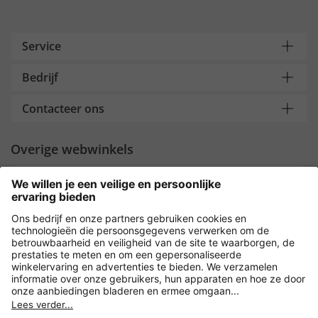
Service
Bedrijf
Contacteer ons
Overige webwinkels
Nederland
Payment and Delivery
Versleuteling met