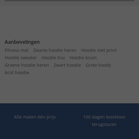
Aanbevelingen
Fitness mat
Zwarte hoodie heren
Hoodie met print
Hoodie sweater
Hoodie trui
Hoodie bruin
Groene hoodie heren
Zwart hoodie
Grote hoody
Acid hoodie
Alle maten één prijs
100 dagen kosteloos
terugsturen