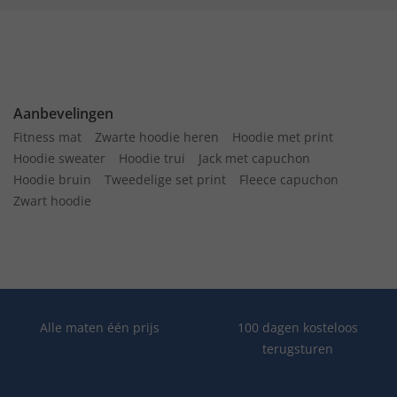
Aanbevelingen
Fitness mat
Zwarte hoodie heren
Hoodie met print
Hoodie sweater
Hoodie trui
Jack met capuchon
Hoodie bruin
Tweedelige set print
Fleece capuchon
Zwart hoodie
Alle maten één prijs
100 dagen kosteloos
terugsturen