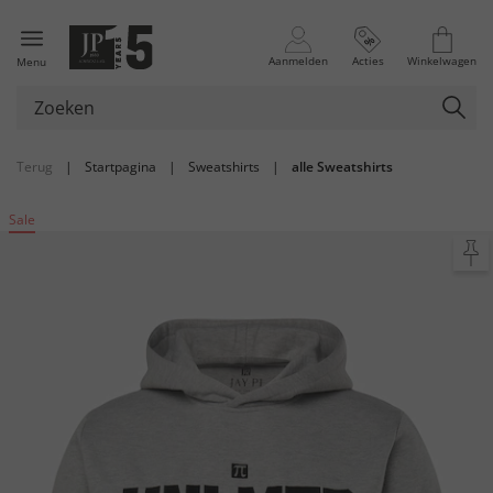
Aanmelden
Acties
Winkelwagen
Menu
Terug
|
Startpagina
|
Sweatshirts
|
alle Sweatshirts
Sale