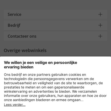
Service
Bedrijf
Contacteer ons
Overige webwinkels
Nederland
Payment and Delivery
Versleuteling met