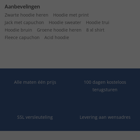
Aanbevelingen
Zwarte hoodie heren
Hoodie met print
Jack met capuchon
Hoodie sweater
Hoodie trui
Hoodie bruin
Groene hoodie heren
8 xl shirt
Fleece capuchon
Acid hoodie
Alle maten één prijs
100 dagen kosteloos
terugsturen
SSL versleuteling
Levering aan wensadres