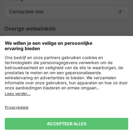
Contacteer ons
Overige webwinkels
Nederland
Payment and Delivery
Versleuteling met
Privacy
Verkoopvoorwaarden
Leveringsvoorwaarden
Herroeping indienen
Impressum
Cookie-instellingen