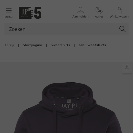
Aanmelden
Acties
Winkelwagen
Menu
Terug
|
Startpagina
|
Sweatshirts
|
alle Sweatshirts