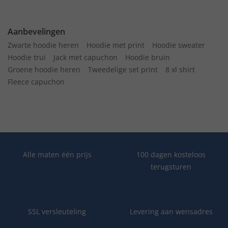
Aanbevelingen
Zwarte hoodie heren
Hoodie met print
Hoodie sweater
Hoodie trui
Jack met capuchon
Hoodie bruin
Groene hoodie heren
Tweedelige set print
8 xl shirt
Fleece capuchon
Alle maten één prijs
100 dagen kosteloos
terugsturen
SSL versleuteling
Levering aan wensadres