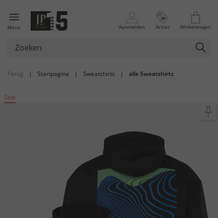
Aanmelden
Acties
Winkelwagen
Menu
Terug
|
Startpagina
|
Sweatshirts
|
alle Sweatshirts
Sale