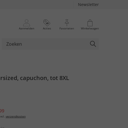
Newsletter
Aanmelden
Acties
Favorieten
Winkelwagen
rsized, capuchon, tot 8XL
99
xcl.
verzendkosten