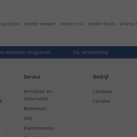
 capuchon
Hoodie sweater
Hoodie trui
Hoodie bruin
Groene 
en kosteloos terugsturen
SSL versleuteling
Service
Bedrijf
Annuleren en
Company
retourneren
nk
Carrière
Bestelkaart
FAQ
Klantenservice