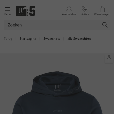
Aanmelden
Acties
Winkelwagen
Menu
Terug
|
Startpagina
|
Sweatshirts
|
alle Sweatshirts