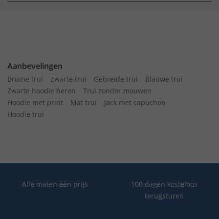
Aanbevelingen
Bruine trui
Zwarte trui
Gebreide trui
Blauwe trui
Zwarte hoodie heren
Trui zonder mouwen
Hoodie met print
Mat trui
Jack met capuchon
Hoodie trui
Alle maten één prijs
100 dagen kosteloos
terugsturen