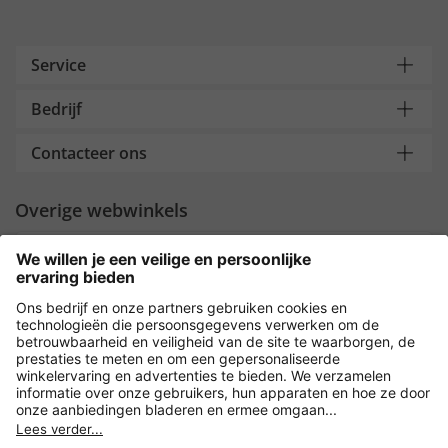
Service
Bedrijf
Contacteer ons
Overige webwinkels
Nederland
Payment and Delivery
Versleuteling met