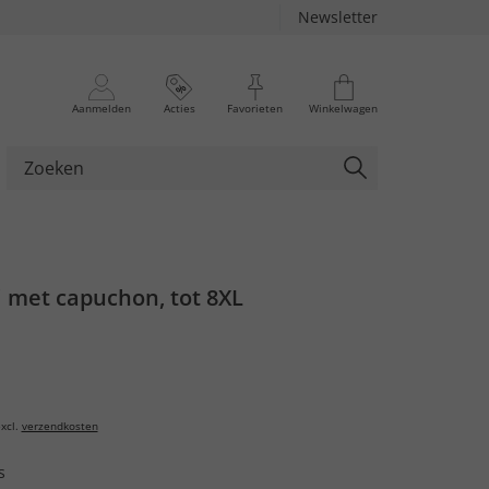
Newsletter
Aanmelden
Acties
Favorieten
Winkelwagen
i met capuchon, tot 8XL
xcl.
verzendkosten
s