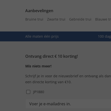
Aanbevelingen
Bruine trui
Zwarte trui
Gebreide trui
Blauwe tr
Alle maten één prijs
100 dag
Ontvang direct € 10 korting!
Mis niets meer!
Schrijf je in voor de nieuwsbrief en ontvang als da
een directe korting van €10.
JP1880