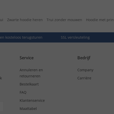
ui
Zwarte hoodie heren
Trui zonder mouwen
Hoodie met prin
en kosteloos terugsturen
SSL versleuteling
Service
Bedrijf
Annuleren en
Company
retourneren
nk
Carrière
Bestelkaart
FAQ
Klantenservice
Maattabel