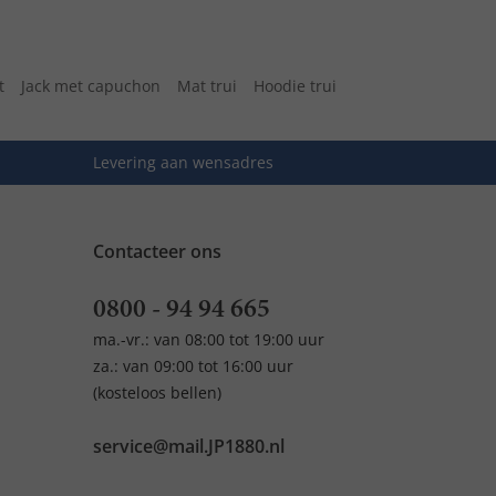
t
Jack met capuchon
Mat trui
Hoodie trui
Levering aan wensadres
Contacteer ons
0800 - 94 94 665
ma.-vr.: van 08:00 tot 19:00 uur
za.: van 09:00 tot 16:00 uur
(kosteloos bellen)
service@mail.JP1880.nl