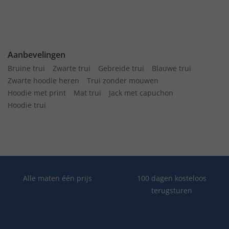
Aanbevelingen
Bruine trui
Zwarte trui
Gebreide trui
Blauwe trui
Zwarte hoodie heren
Trui zonder mouwen
Hoodie met print
Mat trui
Jack met capuchon
Hoodie trui
Alle maten één prijs
100 dagen kosteloos
terugsturen