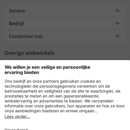
Service
Bedrijf
Contacteer ons
Overige webwinkels
Nederland
Payment and Delivery
Versleuteling met