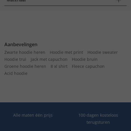
Aanbevelingen
Zwarte hoodie heren
Hoodie met print
Hoodie sweater
Hoodie trui
Jack met capuchon
Hoodie bruin
Groene hoodie heren
8 xl shirt
Fleece capuchon
Acid hoodie
Alle maten één prijs
100 dagen kosteloos
terugsturen