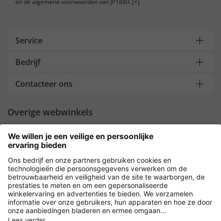
en de algemene voorwaarden van JP1880.
[+]
Service
Bedrijf
Contacteer ons
Overige webwinkels
Nederland
Payment and Delivery
Versleuteling met