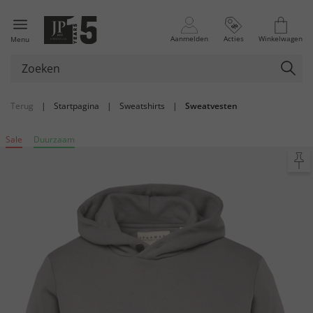
Aanmelden
Acties
Winkelwagen
Menu
Terug
|
Startpagina
|
Sweatshirts
|
Sweatvesten
Sale
Duurzaam