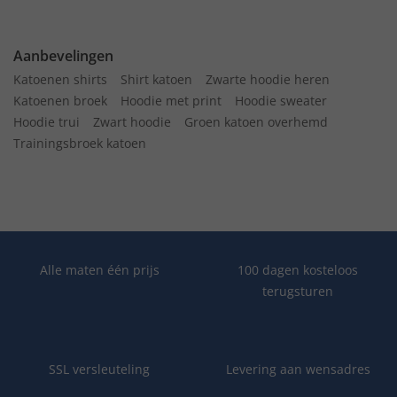
Aanbevelingen
Katoenen shirts
Shirt katoen
Zwarte hoodie heren
Katoenen broek
Hoodie met print
Hoodie sweater
Hoodie trui
Zwart hoodie
Groen katoen overhemd
Trainingsbroek katoen
Alle maten één prijs
100 dagen kosteloos
terugsturen
SSL versleuteling
Levering aan wensadres