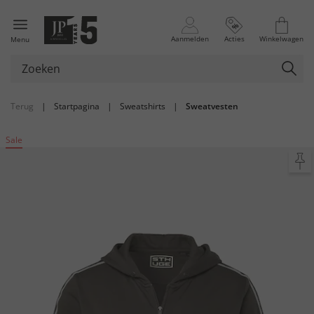
Aanmelden
Acties
Winkelwagen
Menu
Terug
|
Startpagina
|
Sweatshirts
|
Sweatvesten
Sale