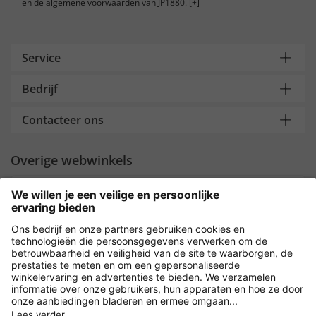
en de algemene voorwaarden van JP1880.
[+]
Service
Bedrijf
Contacteer ons
Overige webwinkels
Nederland
Payment and Delivery
Versleuteling met