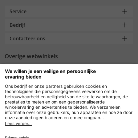
Service
Bedrijf
Contacteer ons
Overige webwinkels
Nederland
Payment and Delivery
Versleuteling met