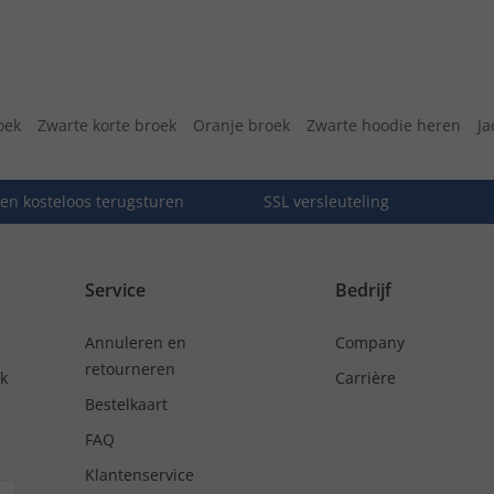
oek
Zwarte korte broek
Oranje broek
Zwarte hoodie heren
Ja
en kosteloos terugsturen
SSL versleuteling
Service
Bedrijf
Annuleren en
Company
retourneren
nk
Carrière
Bestelkaart
FAQ
Klantenservice