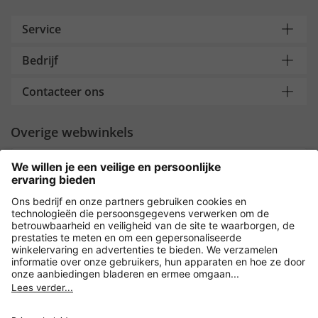
Service
Bedrijf
Contacteer ons
Overige webwinkels
Nederland
Payment and Delivery
Versleuteling met