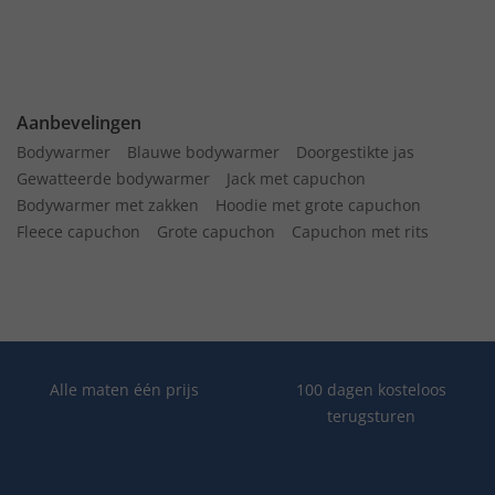
Aanbevelingen
Bodywarmer
Blauwe bodywarmer
Doorgestikte jas
Gewatteerde bodywarmer
Jack met capuchon
Bodywarmer met zakken
Hoodie met grote capuchon
Fleece capuchon
Grote capuchon
Capuchon met rits
Alle maten één prijs
100 dagen kosteloos
terugsturen