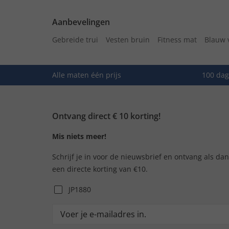
Aanbevelingen
Gebreide trui
Vesten bruin
Fitness mat
Blauw 
Alle maten één prijs
100 dag
Ontvang direct € 10 korting!
Mis niets meer!
Schrijf je in voor de nieuwsbrief en ontvang als da
een directe korting van €10.
JP1880