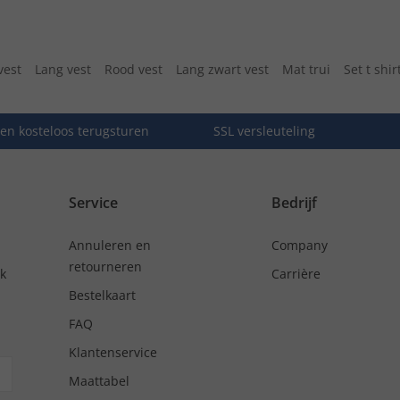
vest
Lang vest
Rood vest
Lang zwart vest
Mat trui
Set t shi
en kosteloos terugsturen
SSL versleuteling
Service
Bedrijf
Annuleren en
Company
retourneren
nk
Carrière
Bestelkaart
FAQ
Klantenservice
Maattabel