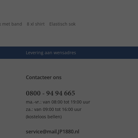
k met band
8 xl shirt
Elastisch sok
Levering aan wensadres
Contacteer ons
0800 - 94 94 665
ma.-vr.: van 08:00 tot 19:00 uur
za.: van 09:00 tot 16:00 uur
(kosteloos bellen)
service@mail.JP1880.nl