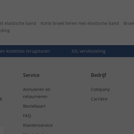
et elastische band
Korte broek heren met elastische band
Broe
eding
en kosteloos terugsturen
SSL versleuteling
Service
Bedrijf
Annuleren en
Company
retourneren
nk
Carrière
Bestelkaart
FAQ
Klantenservice