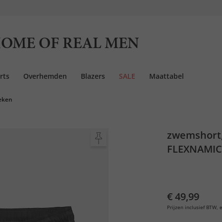
OME OF REAL MEN
rts
Overhemden
Blazers
SALE
Maattabel
eken
zwemshort,
FLEXNAMIC®
€ 49,99
Prijzen inclusief BTW, e