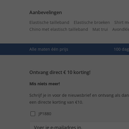
Aanbevelingen
Elastische tailleband
Elastische broeken
Shirt m
Chino met elastisch tailleband
Mat trui
Avondkl
Alle maten één prijs
100 dag
Ontvang direct € 10 korting!
Mis niets meer!
Schrijf je in voor de nieuwsbrief en ontvang als da
een directe korting van €10.
JP1880