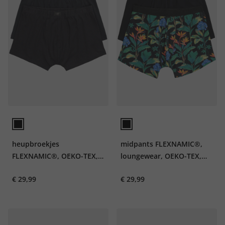
heupbroekjes
midpants FLEXNAMIC®,
FLEXNAMIC®, OEKO-TEX,
loungewear, OEKO-TEX,
set van 2, onderbroek, tot
set van 2, onderbroek, tot
€ 29,99
€ 29,99
8XL
8XL