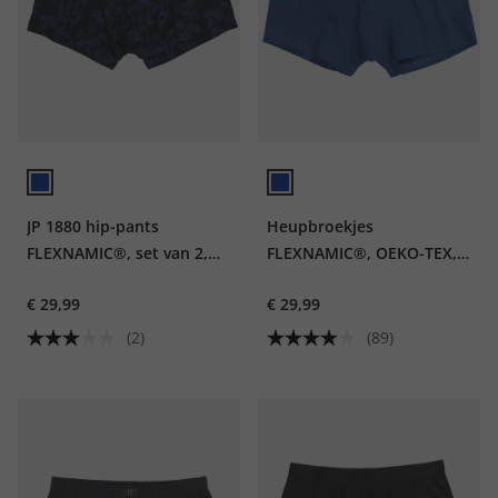
JP 1880 hip-pants
Heupbroekjes
FLEXNAMIC®, set van 2,
FLEXNAMIC®, OEKO-TEX,
onderbroek, tot 7XL
set van 2, onderbroek, tot
€ 29,99
€ 29,99
8XL
(2)
(89)