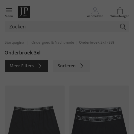
Menu
Aanmelden
Winkelwagen
Startpagina
|
Ondergoed & Nachtmode
| Onderbroek 3xl
(83)
Onderbroek 3xl
Meer Filters
Sorteren
Duurzaam