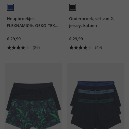
Heupbroekjes
Onderbroek, set van 2,
FLEXNAMIC®, OEKO-TEX,
jersey, katoen
set van 2, onderbroek, tot
€ 29,99
€ 29,99
8XL
(89)
(49)