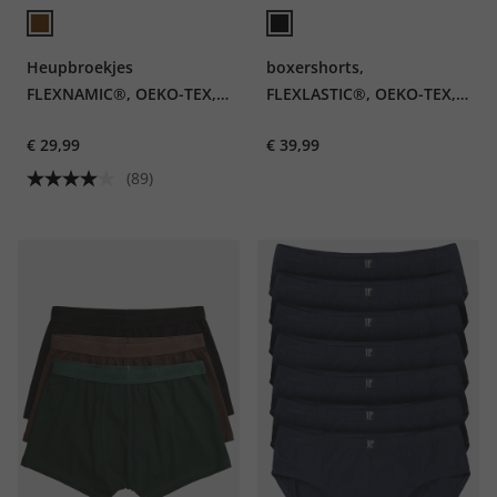
Heupbroekjes
boxershorts,
FLEXNAMIC®, OEKO-TEX,
FLEXLASTIC®, OEKO-TEX,
set van 2, onderbroek, tot
set van 3, onderbroek, tot
€ 29,99
€ 39,99
8XL
8XL
(89)