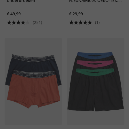
onderbroeken
FLEXNAMIC®, OEKO-TEX,
set van 2, onderbroek, tot
€ 49,99
€ 29,99
8XL
(251)
(1)