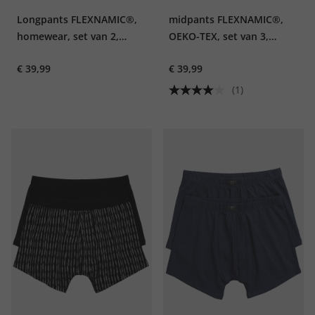
Longpants FLEXNAMIC®,
midpants FLEXNAMIC®,
homewear, set van 2,
OEKO-TEX, set van 3,
OEKO-TEX, onderbroek,
onderbroek, tot 8XL
€ 39,99
€ 39,99
strepen
(1)