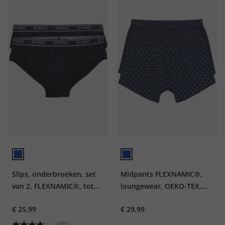
Slips, onderbroeken, set
Midpants FLEXNAMIC®,
van 2, FLEXNAMIC®, tot
loungewear, OEKO-TEX,
maat 8XL
set van 2, onderbroek, tot
€ 25,99
€ 29,99
8XL
(20)