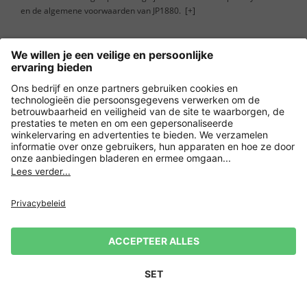
en de algemene voorwaarden van JP1880.
[+]
Service
Bedrijf
Contacteer ons
Overige webwinkels
Nederland
Payment and Delivery
Versleuteling met