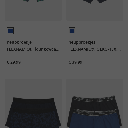
heupbroekje
heupbroekjes
FLEXNAMIC®, loungewear,
FLEXNAMIC®, OEKO-TEX,
OEKO-TEX, set van 2,
set van 3, onderbroek, tot
€ 29,99
€ 39,99
onderbroek, tot 8XL
8XL