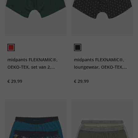
midpants FLEXNAMIC®,
midpants FLEXNAMIC®,
OEKO-TEX, set van 2,
loungewear, OEKO-TEX,
onderbroek, tot 8XL
set van 2, onderbroek, tot
€ 29,99
€ 29,99
8XL