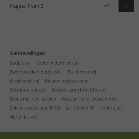
Pagina 1 van 2
Aanbevelingen
Badjas xxl
Grote onderbroeken
Zwembroeken heren XXL
Trui heren xxl
Overhemd 4xl
Blauwe bodywarmer
Bermuda relaxed
Zwarte cargo broek heren
Broek met veel zakken
Regular jeans zwart heren
Sok her zwart mat 47 50
Ler schoen 47
Grote sjaal
Heren jas 4xl