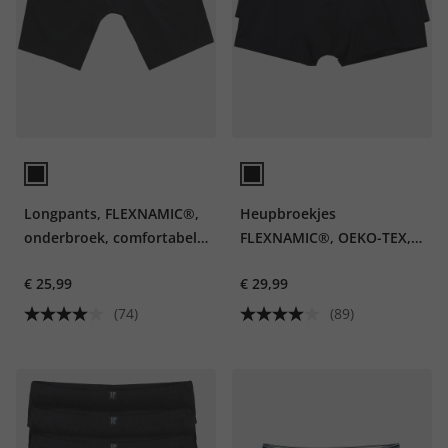
Longpants, FLEXNAMIC®,
Heupbroekjes
onderbroek, comfortabele
FLEXNAMIC®, OEKO-TEX,
tailleband
set van 2, onderbroek, tot
€ 25,99
€ 29,99
8XL
(74)
(89)