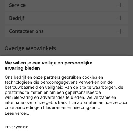
Service
Bedrijf
Contacteer ons
Overige webwinkels
Nederland
Payment and Delivery
Versleuteling met