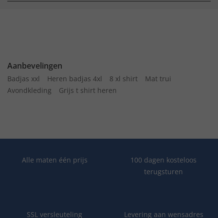
Aanbevelingen
Badjas xxl
Heren badjas 4xl
8 xl shirt
Mat trui
Avondkleding
Grijs t shirt heren
Alle maten één prijs
100 dagen kosteloos
terugsturen
SSL versleuteling
Levering aan wensadres