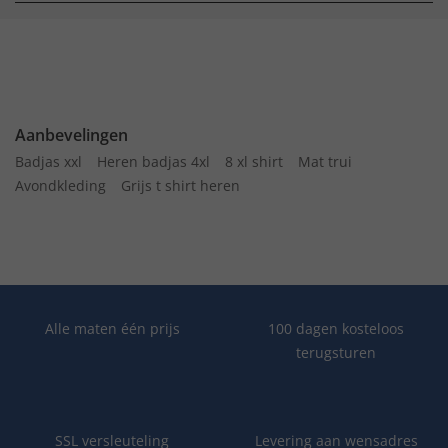
Aanbevelingen
Badjas xxl
Heren badjas 4xl
8 xl shirt
Mat trui
Avondkleding
Grijs t shirt heren
Alle maten één prijs
100 dagen kosteloos
terugsturen
SSL versleuteling
Levering aan wensadres