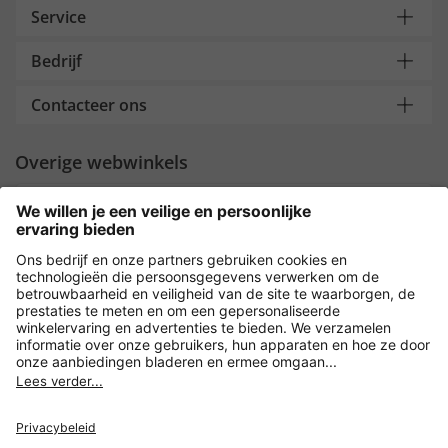
Service
Bedrijf
Contacteer ons
Overige webwinkels
Nederland
Payment and Delivery
Versleuteling met