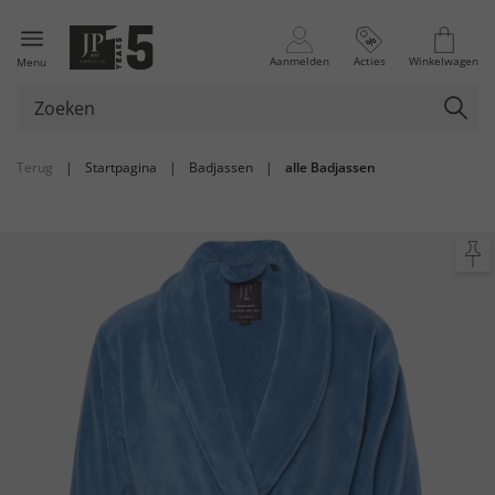
Aanmelden
Acties
Winkelwagen
Menu
Terug
|
Startpagina
|
Badjassen
|
alle Badjassen