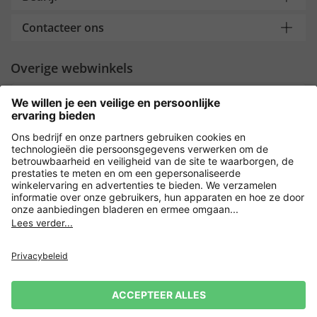
Contacteer ons
Overige webwinkels
Nederland
Payment and Delivery
Versleuteling met
Privacy
Verkoopvoorwaarden
Leveringsvoorwaarden
Herroeping indienen
Impressum
Cookie-instellingen