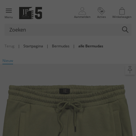
Aanmelden
Acties
Winkelwagen
Menu
Terug
|
Startpagina
|
Bermudas
|
alle Bermudas
Nieuw