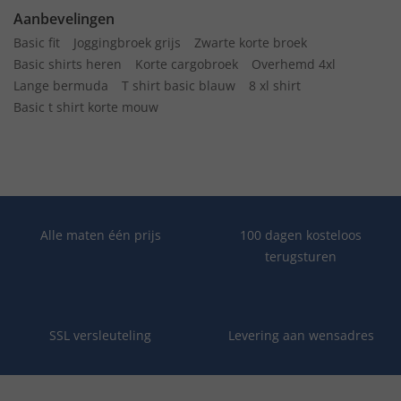
Aanbevelingen
Basic fit
Joggingbroek grijs
Zwarte korte broek
Basic shirts heren
Korte cargobroek
Overhemd 4xl
Lange bermuda
T shirt basic blauw
8 xl shirt
Basic t shirt korte mouw
Alle maten één prijs
100 dagen kosteloos
terugsturen
SSL versleuteling
Levering aan wensadres