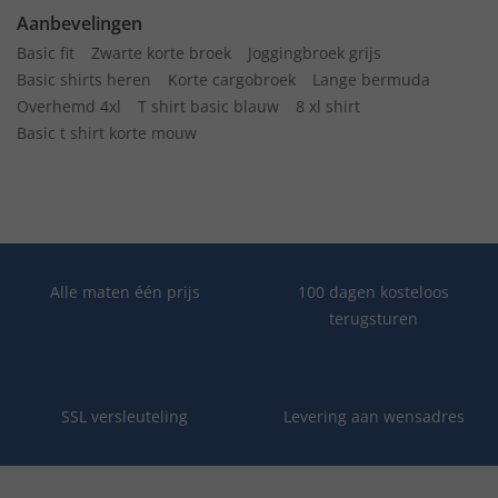
Aanbevelingen
Basic fit
Zwarte korte broek
Joggingbroek grijs
Basic shirts heren
Korte cargobroek
Lange bermuda
Overhemd 4xl
T shirt basic blauw
8 xl shirt
Basic t shirt korte mouw
Alle maten één prijs
100 dagen kosteloos
terugsturen
SSL versleuteling
Levering aan wensadres