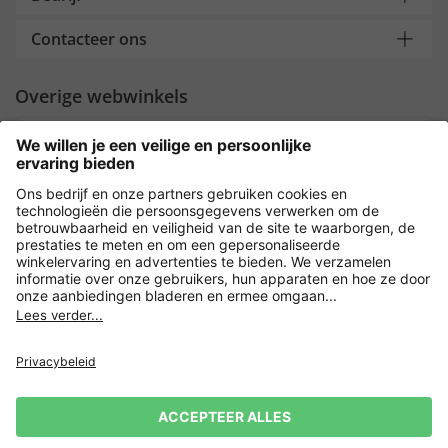
Contacteer ons
Overige webwinkels
Nederland
Payment and Delivery
Versleuteling met
Privacy
Verkoopvoorwaarden
Leveringsvoorwaarden
Herroeping indienen
Impressum
Cookie-instellingen