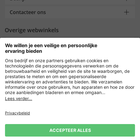
Contacteer ons
Overige webwinkels
Nederland
Payment and Delivery
Versleuteling met
Privacy
Verkoopvoorwaarden
Leveringsvoorwaarden
Herroeping indienen
Impressum
Cookie-instellingen