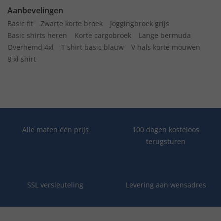
Aanbevelingen
Basic fit
Zwarte korte broek
Joggingbroek grijs
Basic shirts heren
Korte cargobroek
Lange bermuda
Overhemd 4xl
T shirt basic blauw
V hals korte mouwen
8 xl shirt
Alle maten één prijs
100 dagen kosteloos
terugsturen
SSL versleuteling
Levering aan wensadres