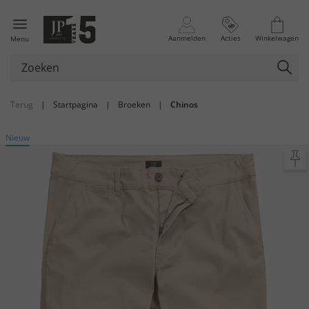
Aanmelden
Acties
Winkelwagen
Menu
Terug
|
Startpagina
|
Broeken
|
Chinos
Nieuw