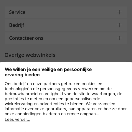
Service
Bedrijf
Contacteer ons
Overige webwinkels
Nederland
Payment and Delivery
Versleuteling met