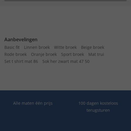
Aanbevelingen
Basic fit
Linnen broek
Witte broek
Beige broek
Rode broek
Oranje broek
Sport broek
Mat trui
Set t shirt mat 86
Sok her zwart mat 47 50
Alle maten één prijs
100 dagen kosteloos
terugsturen