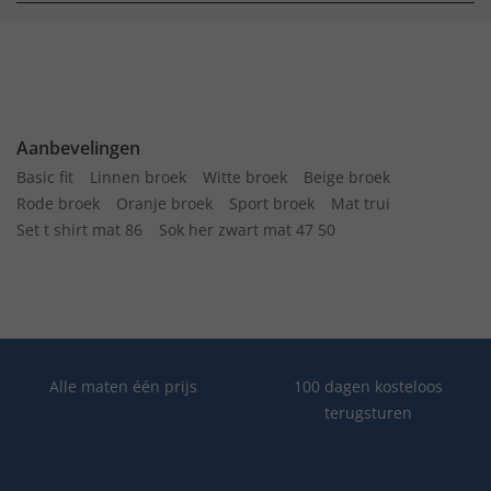
Aanbevelingen
Basic fit
Linnen broek
Witte broek
Beige broek
Rode broek
Oranje broek
Sport broek
Mat trui
Set t shirt mat 86
Sok her zwart mat 47 50
Alle maten één prijs
100 dagen kosteloos
terugsturen