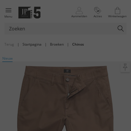
Aanmelden
Acties
Winkelwagen
Menu
Terug
|
Startpagina
|
Broeken
|
Chinos
Nieuw