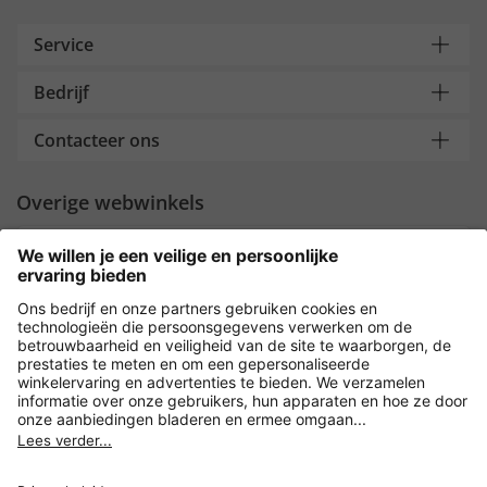
Service
Bedrijf
Contacteer ons
Overige webwinkels
Nederland
Payment and Delivery
Versleuteling met