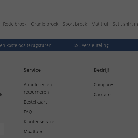
Rode broek
Oranje broek
Sport broek
Mat trui
Set t shirt 
en kosteloos terugsturen
SSL versleuteling
Service
Bedrijf
Annuleren en
Company
retourneren
nk
Carrière
Bestelkaart
FAQ
Klantenservice
Maattabel