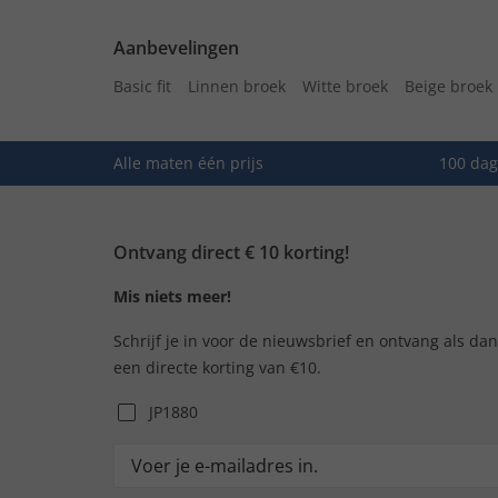
Aanbevelingen
Basic fit
Linnen broek
Witte broek
Beige broek
Alle maten één prijs
100 dag
Ontvang direct € 10 korting!
Mis niets meer!
Schrijf je in voor de nieuwsbrief en ontvang als da
een directe korting van €10.
JP1880