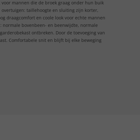
t voor mannen die de broek graag onder hun buik
vertuigen: taillehoogte en sluiting zijn korter,
 Hoog draagcomfort en coole look voor echte mannen
orm: normale bovenbeen- en beenwijdte, normale
n garderobekast ontbreken. Door de toevoeging van
ast. Comfortabele snit en blijft bij elke beweging