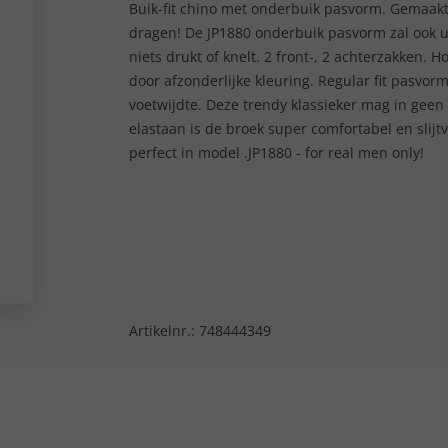
Buik-fit chino met onderbuik pasvorm. Gemaak
dragen! De JP1880 onderbuik pasvorm zal ook u o
niets drukt of knelt. 2 front-, 2 achterzakken.
door afzonderlijke kleuring. Regular fit pasv
voetwijdte. Deze trendy klassieker mag in gee
elastaan is de broek super comfortabel en slijtv
perfect in model .JP1880 - for real men only!
Artikelnr.:
748444349