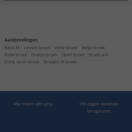
Aanbevelingen
Basic fit
Linnen broek
Witte broek
Beige broek
Rode broek
Oranje broek
Sport broek
Broek wol
Echte leren broek
Straight fit broek
Alle maten één prijs
100 dagen kosteloos
terugsturen