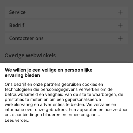
Service
Bedrijf
Contacteer ons
Overige webwinkels
Nederland
Payment and Delivery
Versleuteling met