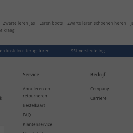
Zwarte leren jas
Leren boots
Zwarte leren schoenen heren
J
et kraag
en kosteloos terugsturen
SSL versleuteling
Service
Bedrijf
Annuleren en
Company
retourneren
nk
Carrière
Bestelkaart
FAQ
Klantenservice