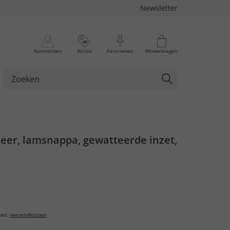
Newsletter
Aanmelden
Acties
Favorieten
Winkelwagen
 leer, lamsnappa, gewatteerde inzet,
xcl.
verzendkosten