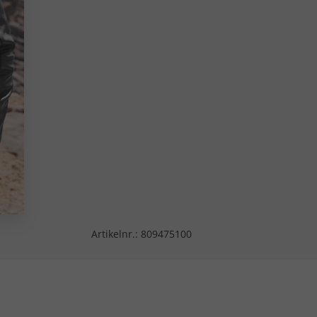
Artikelnr.:
809475100