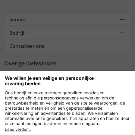
Service
Bedrijf
Contacteer ons
Overige webwinkels
Nederland
Payment and Delivery
Versleuteling met