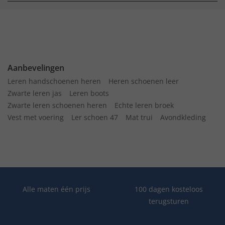
Aanbevelingen
Leren handschoenen heren
Heren schoenen leer
Zwarte leren jas
Leren boots
Zwarte leren schoenen heren
Echte leren broek
Vest met voering
Ler schoen 47
Mat trui
Avondkleding
Alle maten één prijs
100 dagen kosteloos
terugsturen