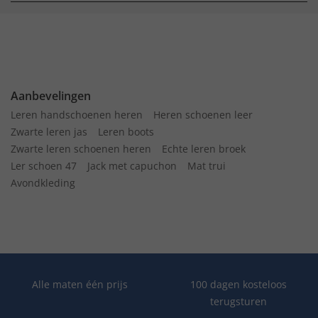
Aanbevelingen
Leren handschoenen heren
Heren schoenen leer
Zwarte leren jas
Leren boots
Zwarte leren schoenen heren
Echte leren broek
Ler schoen 47
Jack met capuchon
Mat trui
Avondkleding
Alle maten één prijs
100 dagen kosteloos
terugsturen