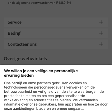
en de algemene voorwaarden van JP1880.
[+]
Service
Bedrijf
Contacteer ons
Overige webwinkels
Nederland
Payment and Delivery
Versleuteling met