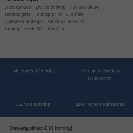
Witte tanktop
Zwarte tanktop
Tanktop blauw
Tanktop grijs
Tanktop print
8 xl shirt
Oversized tanktops
Tanktops heren 4XL
Tanktops heren 3XL
Mat trui
Alle maten één prijs
100 dagen kosteloos
terugsturen
SSL versleuteling
Levering aan wensadres
Ontvang direct € 10 korting!