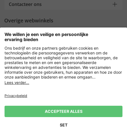
Contacteer ons
Overige webwinkels
Nederland
Payment and Delivery
Versleuteling met
Privacy
Verkoopvoorwaarden
Leveringsvoorwaarden
Herroeping indienen
Impressum
Cookie-instellingen