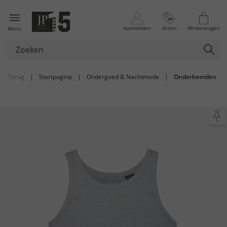
Aanmelden
Acties
Winkelwagen
Menu
Terug
|
Startpagina
|
Ondergoed & Nachtmode
|
Onderhemden