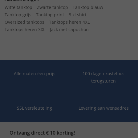
Witte tanktop
Zwarte tanktop
Tanktop blauw
Tanktop grijs
Tanktop print
8 xl shirt
Oversized tanktops
Tanktops heren 4XL
Tanktops heren 3XL
Jack met capuchon
Alle maten één prijs
100 dagen kosteloos
terugsturen
SSL versleuteling
Levering aan wensadres
Ontvang direct € 10 korting!