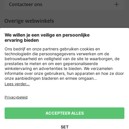
Contacteer ons
Overige webwinkels
Nederland
Payment and Delivery
Versleuteling met
Privacy
Verkoopvoorwaarden
Leveringsvoorwaarden
Herroeping indienen
Impressum
Cookie-instellingen