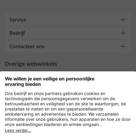
Service
Bedrijf
Contacteer ons
Overige webwinkels
Nederland
Payment and Delivery
Versleuteling met