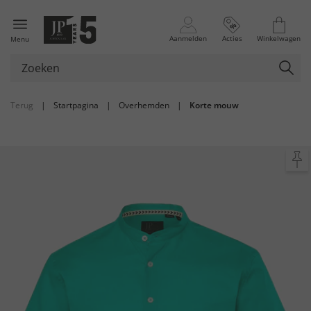
Aanmelden
Acties
Winkelwagen
Menu
Terug
|
Startpagina
|
Overhemden
|
Korte mouw