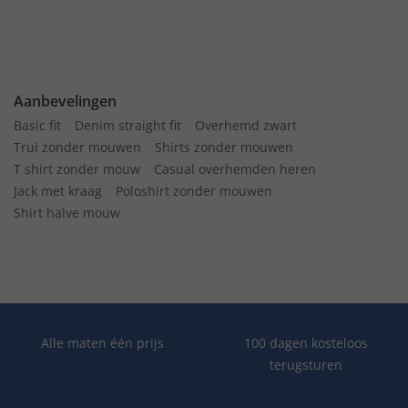
Aanbevelingen
Basic fit
Denim straight fit
Overhemd zwart
Trui zonder mouwen
Shirts zonder mouwen
T shirt zonder mouw
Casual overhemden heren
Jack met kraag
Poloshirt zonder mouwen
Shirt halve mouw
Alle maten één prijs
100 dagen kosteloos
terugsturen