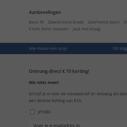
Aanbevelingen
Basic fit
Zwarte korte broek
Overhemd zwart
D
V hals korte mouwen
Jack met kraag
Alle maten één prijs
100 dag
Ontvang direct € 10 korting!
Mis niets meer!
Schrijf je in voor de nieuwsbrief en ontvang als da
een directe korting van €10.
JP1880