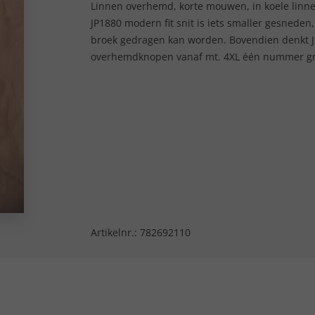
Linnen overhemd, korte mouwen, in koele lin
JP1880 modern fit snit is iets smaller gesned
broek gedragen kan worden. Bovendien denkt J
overhemdknopen vanaf mt. 4XL één nummer grot
Artikelnr.:
782692110