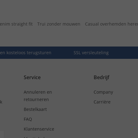
enim straight fit
Trui zonder mouwen
Casual overhemden here
en kosteloos terugsturen
SSL versleuteling
Service
Bedrijf
Annuleren en
Company
retourneren
nk
Carrière
Bestelkaart
FAQ
Klantenservice