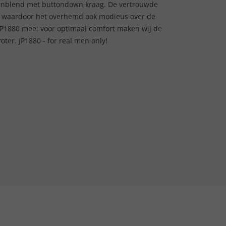
nenblend met buttondown kraag. De vertrouwde
en, waardoor het overhemd ook modieus over de
P1880 mee: voor optimaal comfort maken wij de
er. JP1880 - for real men only!