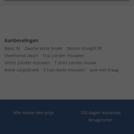
Aanbevelingen
Basic fit
Zwarte korte broek
Denim straight fit
Overhemd zwart
Trui zonder mouwen
Shirts zonder mouwen
T shirt zonder mouw
Korte cargobroek
V hals korte mouwen
Jack met kraag
Alle maten één prijs
100 dagen kosteloos
terugsturen