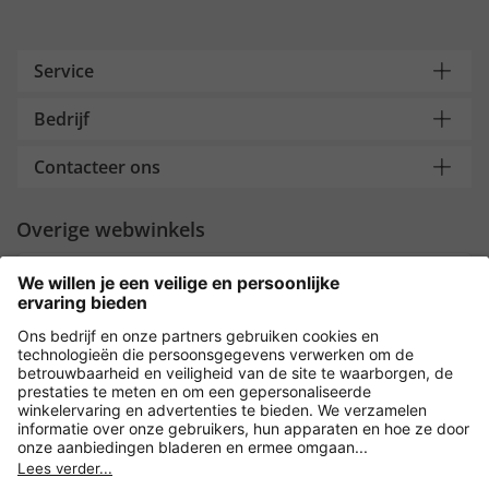
Service
Bedrijf
Contacteer ons
Overige webwinkels
Nederland
Payment and Delivery
Versleuteling met