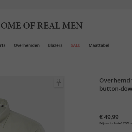
OME OF REAL MEN
rts
Overhemden
Blazers
SALE
Maattabel
Overhemd v
button-dow
€ 49,99
Prijzen inclusief BTW, e