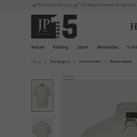
Alle maten één prijs
100 dagen kosteloos terugsturen
H
Nieuw
Kleding
Sport
Bermudas
T-shi
Terug
|
Startpagina
|
Overhemden
|
Korte mouw
Nieuw