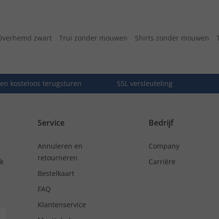
Overhemd zwart
Trui zonder mouwen
Shirts zonder mouwen
en kosteloos terugsturen
SSL versleuteling
Service
Bedrijf
Annuleren en
Company
retourneren
nk
Carrière
Bestelkaart
FAQ
Klantenservice