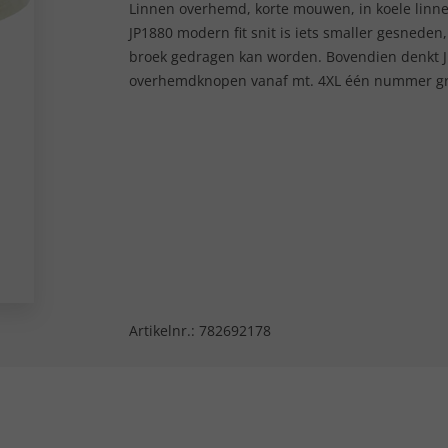
Linnen overhemd, korte mouwen, in koele lin
JP1880 modern fit snit is iets smaller gesned
broek gedragen kan worden. Bovendien denkt J
overhemdknopen vanaf mt. 4XL één nummer grot
Artikelnr.:
782692178