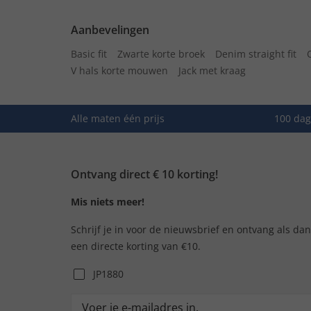
Aanbevelingen
Basic fit
Zwarte korte broek
Denim straight fit
V hals korte mouwen
Jack met kraag
Alle maten één prijs
100 dag
Ontvang direct € 10 korting!
Mis niets meer!
Schrijf je in voor de nieuwsbrief en ontvang als da
een directe korting van €10.
JP1880