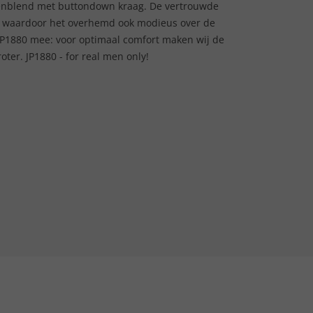
nenblend met buttondown kraag. De vertrouwde
en, waardoor het overhemd ook modieus over de
P1880 mee: voor optimaal comfort maken wij de
er. JP1880 - for real men only!