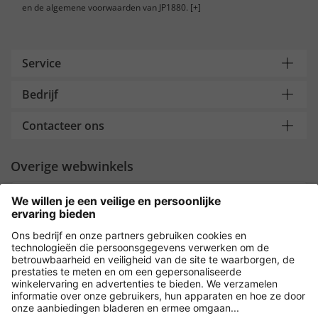
en de algemene voorwaarden van JP1880.
[+]
Service
Bedrijf
Contacteer ons
Overige webwinkels
Nederland
Payment and Delivery
Versleuteling met