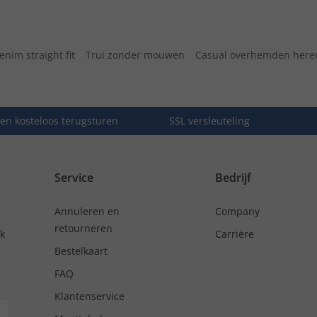
enim straight fit
Trui zonder mouwen
Casual overhemden here
en kosteloos terugsturen
SSL versleuteling
Service
Bedrijf
Annuleren en
Company
retourneren
nk
Carrière
Bestelkaart
FAQ
Klantenservice