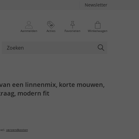
Newsletter
Aanmelden
Acties
Favorieten
Winkelwagen
an een linnenmix, korte mouwen,
raag, modern fit
xcl.
verzendkosten