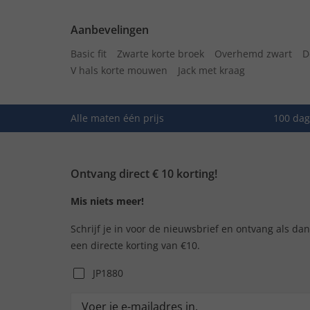
Aanbevelingen
Basic fit
Zwarte korte broek
Overhemd zwart
D
V hals korte mouwen
Jack met kraag
Alle maten één prijs
100 dag
Ontvang direct € 10 korting!
Mis niets meer!
Schrijf je in voor de nieuwsbrief en ontvang als da
een directe korting van €10.
JP1880