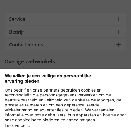
Service
Bedrijf
Contacteer ons
Overige webwinkels
Nederland
Payment and Delivery
Versleuteling met