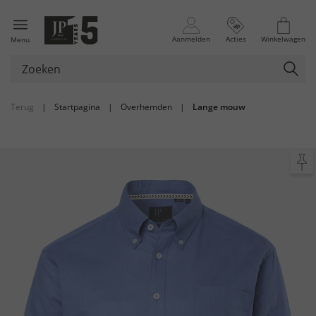
Aanmelden
Acties
Winkelwagen
Menu
Terug
|
Startpagina
|
Overhemden
|
Lange mouw