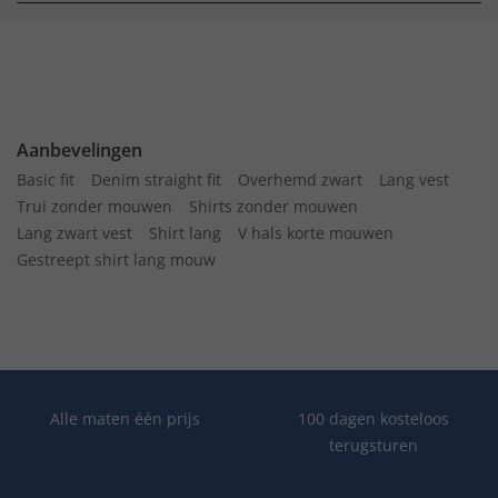
Aanbevelingen
Basic fit
Denim straight fit
Overhemd zwart
Lang vest
Trui zonder mouwen
Shirts zonder mouwen
Lang zwart vest
Shirt lang
V hals korte mouwen
Gestreept shirt lang mouw
Alle maten één prijs
100 dagen kosteloos
terugsturen