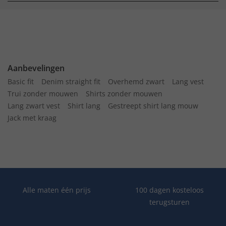
Aanbevelingen
Basic fit
Denim straight fit
Overhemd zwart
Lang vest
Trui zonder mouwen
Shirts zonder mouwen
Lang zwart vest
Shirt lang
Gestreept shirt lang mouw
Jack met kraag
Alle maten één prijs
100 dagen kosteloos
terugsturen