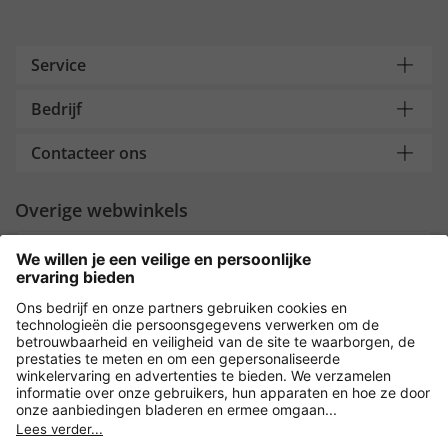
Service
Bedrijf
Contacteer ons
Overige webwinkels
Nederland
Payment and Delivery
Versleuteling met