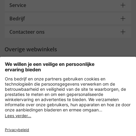
Service
Bedrijf
Contacteer ons
Overige webwinkels
Nederland
Payment and Delivery
Versleuteling met