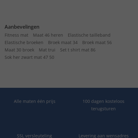
Aanbevelingen
Fitness mat
Maat 46 heren
Elastische tailleband
Elastische broeken
Broek maat 34
Broek maat 56
Maat 30 broek
Mat trui
Set t shirt mat 86
Sok her zwart mat 47 50
Alle maten één prijs
100 dagen kosteloos
terugsturen
SSL versleuteling
Levering aan wensadres