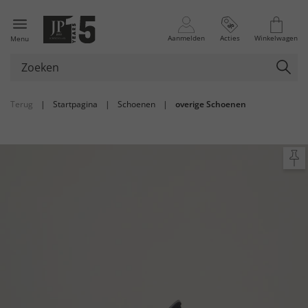
Aanmelden
Acties
Winkelwagen
Menu
Terug
|
Startpagina
|
Schoenen
|
overige Schoenen