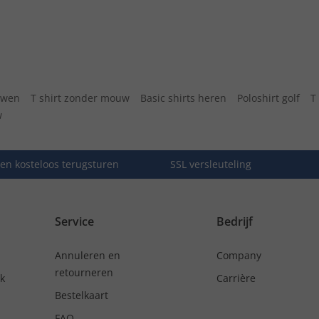
uwen
T shirt zonder mouw
Basic shirts heren
Poloshirt golf
T
w
en kosteloos terugsturen
SSL versleuteling
Service
Bedrijf
Annuleren en
Company
retourneren
nk
Carrière
Bestelkaart
FAQ