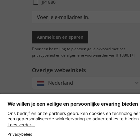
JP1880
Aanmelden en sparen
Door een bestelling te plaatsen ga je akkoord met het
privacybeleid en de algemene voorwaarden van JP1880.
[+]
Overige webwinkels
Nederland
Accep
oversc