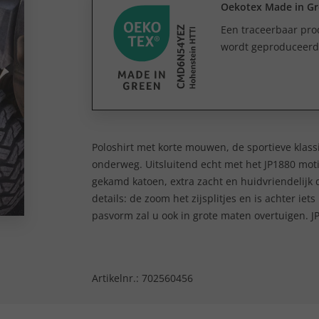
Oekotex Made in G
Een traceerbaar prod
wordt geproduceerd e
Poloshirt met korte mouwen, de sportieve klassie
onderweg. Uitsluitend echt met het JP1880 mot
gekamd katoen, extra zacht en huidvriendelijk d
details: de zoom het zijsplitjes en is achter iet
pasvorm zal u ook in grote maten overtuigen. JP
Artikelnr.:
702560456