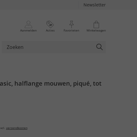
Newsletter
Aanmelden
Acties
Favorieten
Winkelwagen
basic, halflange mouwen, piqué, tot
xcl.
verzendkosten