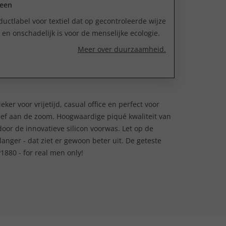
reen
uctlabel voor textiel dat op gecontroleerde wijze
n onschadelijk is voor de menselijke ecologie.
Meer over duurzaamheid.
ker voor vrijetijd, casual office en perfect voor
ief aan de zoom. Hoogwaardige piqué kwaliteit van
oor de innovatieve silicon voorwas. Let op de
s langer - dat ziet er gewoon beter uit. De geteste
1880 - for real men only!