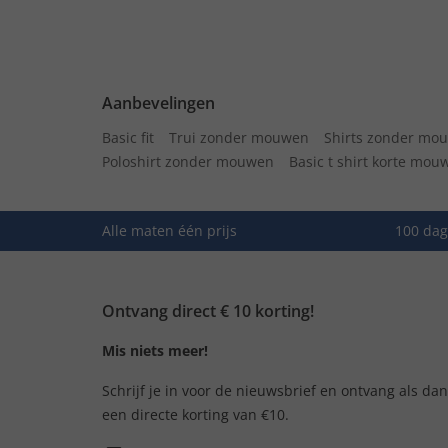
Aanbevelingen
Basic fit
Trui zonder mouwen
Shirts zonder mo
Poloshirt zonder mouwen
Basic t shirt korte mou
Alle maten één prijs
100 dag
Ontvang direct € 10 korting!
Mis niets meer!
Schrijf je in voor de nieuwsbrief en ontvang als da
een directe korting van €10.