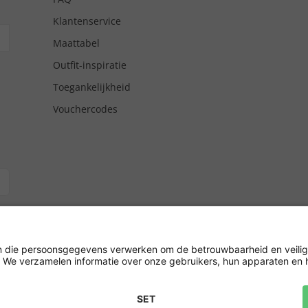
Klantenservice
Maattabel
Outfit-inspiratie
Toegankelijkheid
Vouchercodes
tgiro/
hrijving