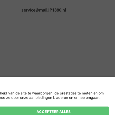
service@mail.JP1880.nl
Versleuteling met