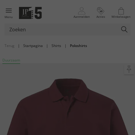
Aanmelden
Acties
Winkelwagen
Menu
Terug
|
Startpagina
|
Shirts
|
Poloshirts
Duurzaam