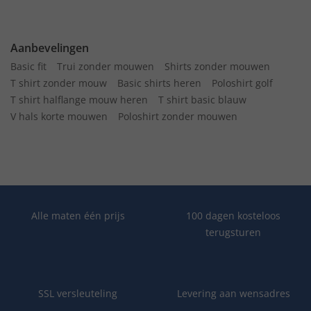
Aanbevelingen
Basic fit
Trui zonder mouwen
Shirts zonder mouwen
T shirt zonder mouw
Basic shirts heren
Poloshirt golf
T shirt halflange mouw heren
T shirt basic blauw
V hals korte mouwen
Poloshirt zonder mouwen
Alle maten één prijs
100 dagen kosteloos
terugsturen
SSL versleuteling
Levering aan wensadres