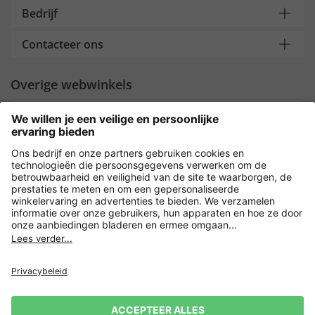
Bedrijf
Contacteer ons
Overige webwinkels
Nederland
Payment and Delivery
Versleuteling met
Privacy
Verkoopvoorwaarden
Leveringsvoorwaarden