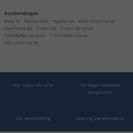
Aanbevelingen
Basic fit
Henley shirt
Pyjama set
Basic shirts heren
Overhemd 4xl
T shirt 5xl
T shirt 3xl heren
Tweedelige set print
T shirt basic blauw
Set t shirt mat 86
Alle maten één prijs
100 dagen kosteloos
terugsturen
SSL versleuteling
Levering aan wensadres