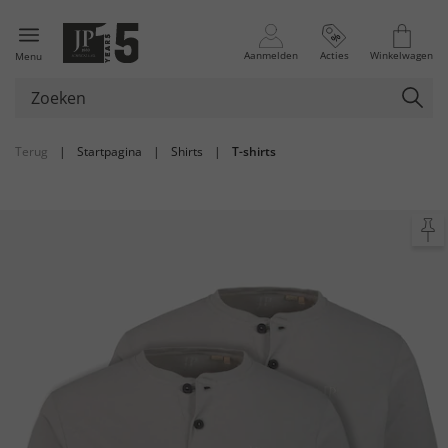
Aanmelden
Acties
Winkelwagen
Menu
Terug
|
Startpagina
|
Shirts
|
T-shirts