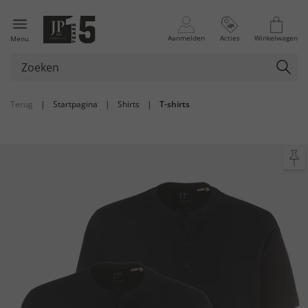
Aanmelden
Acties
Winkelwagen
Menu
Terug
|
Startpagina
|
Shirts
|
T-shirts