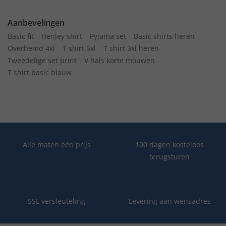
Aanbevelingen
Basic fit
Henley shirt
Pyjama set
Basic shirts heren
Overhemd 4xl
T shirt 5xl
T shirt 3xl heren
Tweedelige set print
V hals korte mouwen
T shirt basic blauw
Alle maten één prijs
100 dagen kosteloos
terugsturen
SSL versleuteling
Levering aan wensadres