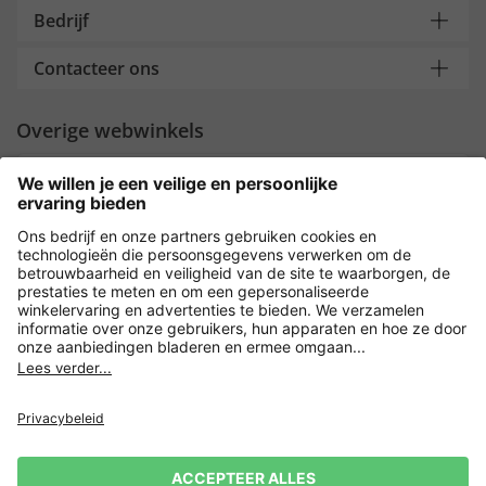
Bedrijf
Contacteer ons
Overige webwinkels
Nederland
Payment and Delivery
Versleuteling met
Privacy
Verkoopvoorwaarden
Leveringsvoorwaarden