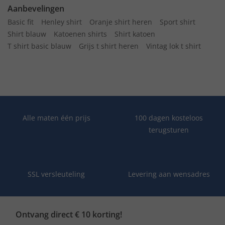
Aanbevelingen
Basic fit
Henley shirt
Oranje shirt heren
Sport shirt
Shirt blauw
Katoenen shirts
Shirt katoen
T shirt basic blauw
Grijs t shirt heren
Vintag lok t shirt
Alle maten één prijs
100 dagen kosteloos
terugsturen
SSL versleuteling
Levering aan wensadres
Ontvang direct € 10 korting!