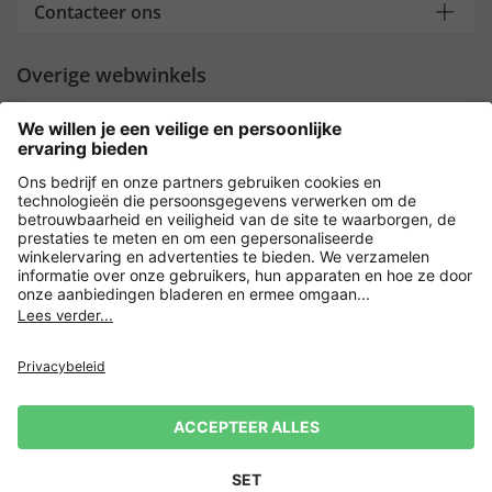
Contacteer ons
Overige webwinkels
Nederland
Payment and Delivery
Versleuteling met
Privacy
Verkoopvoorwaarden
Leveringsvoorwaarden
Herroeping indienen
Impressum
Cookie-instellingen