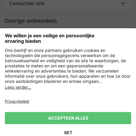
Contacteer ons
Overige webwinkels
Nederland
Payment and Delivery
Versleuteling met
Privacy
Verkoopvoorwaarden
Leveringsvoorwaarden
Herroeping indienen
Impressum
Cookie-instellingen