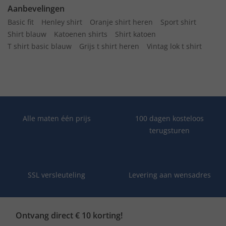
Aanbevelingen
Basic fit
Henley shirt
Oranje shirt heren
Sport shirt
Shirt blauw
Katoenen shirts
Shirt katoen
T shirt basic blauw
Grijs t shirt heren
Vintag lok t shirt
Alle maten één prijs
100 dagen kosteloos
terugsturen
SSL versleuteling
Levering aan wensadres
Ontvang direct € 10 korting!