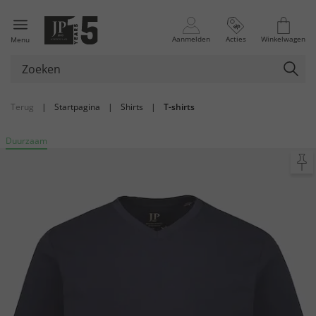
Aanmelden
Acties
Winkelwagen
Menu
Terug
|
Startpagina
|
Shirts
|
T-shirts
Duurzaam