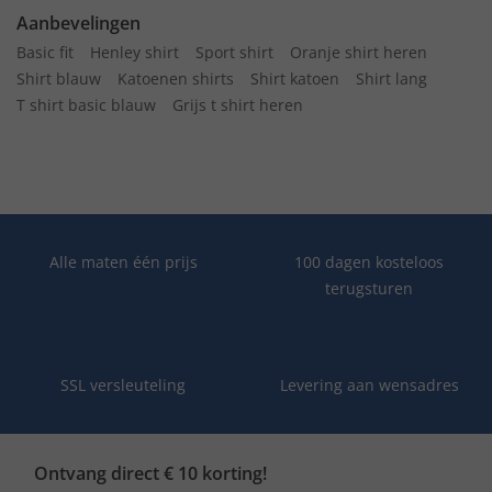
Aanbevelingen
Basic fit
Henley shirt
Sport shirt
Oranje shirt heren
Shirt blauw
Katoenen shirts
Shirt katoen
Shirt lang
T shirt basic blauw
Grijs t shirt heren
Alle maten één prijs
100 dagen kosteloos
terugsturen
SSL versleuteling
Levering aan wensadres
Ontvang direct € 10 korting!