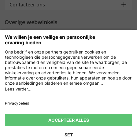
Contacteer ons
Overige webwinkels
Nederland
Payment and Delivery
Versleuteling met
Privacy
Verkoopvoorwaarden
Leveringsvoorwaarden
Herroeping indienen
Impressum
Cookie-instellingen